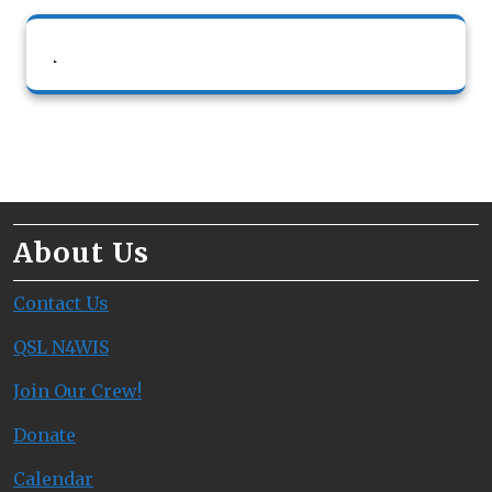
About Us
Contact Us
QSL N4WIS
Join Our Crew!
Donate
Calendar