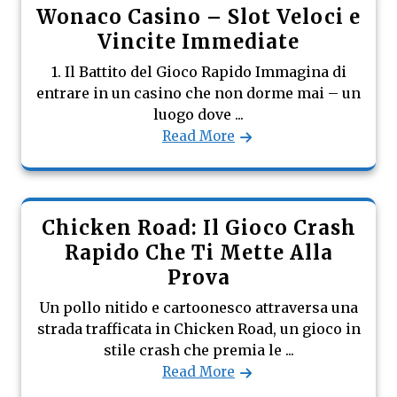
Wonaco Casino – Slot Veloci e
Vincite Immediate
1. Il Battito del Gioco Rapido Immagina di
entrare in un casino che non dorme mai – un
luogo dove ...
Read More
Chicken Road: Il Gioco Crash
Rapido Che Ti Mette Alla
Prova
Un pollo nitido e cartoonesco attraversa una
strada trafficata in Chicken Road, un gioco in
stile crash che premia le ...
Read More