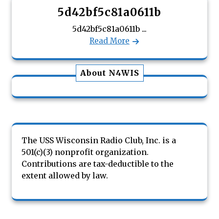
5d42bf5c81a0611b
5d42bf5c81a0611b ...
Read More
About N4WIS
The USS Wisconsin Radio Club, Inc. is a
501(c)(3) nonprofit organization.
Contributions are tax-deductible to the
extent allowed by law.