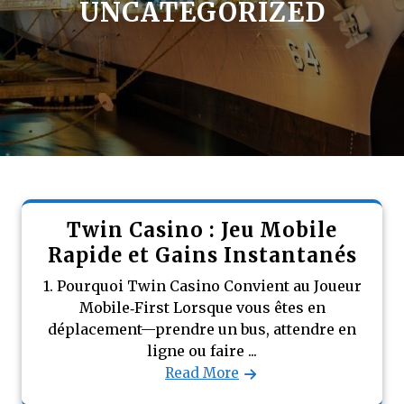
UNCATEGORIZED
Twin Casino : Jeu Mobile
Rapide et Gains Instantanés
1. Pourquoi Twin Casino Convient au Joueur
Mobile‑First Lorsque vous êtes en
déplacement—prendre un bus, attendre en
ligne ou faire ...
Read More